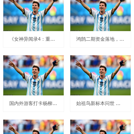
《女神异闻录4：重制版》将在世嘉2027财年或之后发售_游戏_Xbox_登陆
鸿鹄二期资金落地，新华保险公告出资100亿元
国内外游客打卡杨柳青古镇
始祖鸟新标本问世 科学家发现恐龙向鸟类演化关键证据